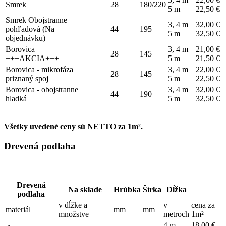
Smrek
28
180/220
5 m
22,50 €
Smrek Obojstranne
3, 4 m
32,00 €
pohľadová (Na
44
195
5 m
32,50 €
objednávku)
Borovica
3, 4 m
21,00 €
28
145
+++AKCIA+++
5 m
21,50 €
Borovica - mikrofáza
3, 4 m
22,00 €
28
145
priznaný spoj
5 m
22,50 €
Borovica - obojstranne
3, 4 m
32,00 €
44
190
hladká
5 m
32,50 €
Všetky uvedené ceny sú NETTO za 1m².
Drevená podlaha
Drevená
Na sklade
Hrúbka
Šírka
Dĺžka
podlaha
v dĺžke a
v
cena za
materiál
mm
mm
množstve
metroch
1m²
4 m
18,00 €