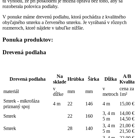
tú výhodu, že pri poškodení je možná oprava bez toho, aby sa
rozoberala polovica podlahy.
V ponuke máme drevenú podlahu, ktorá pochádza z kvalitného
obyčajného smreku a červeného smreku. Je vyrábaná v rôznych
rozmeroch, ktoré nájdete v tabuľke nižšie.
Ponuka produktov:
Drevená podlaha
Na
A/B
Drevená podlaha
Hrúbka
Šírka
Dĺžka
sklade
Kvalita
v
v
cena za
materiál
mm
mm
dĺžke
metroch
1m²
Smrek - mikrofáza
4 m
22
146
4 m
15,00 €
priznaný spoj
3, 4 m
14,00 €
Smrek
22
160
5 m
14,50 €
3, 4 m
21,00 €
Smrek
28
140
5 m
21,50 €
3, 4 m
22,00 €