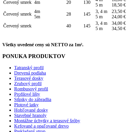
Červený smrek
4m
20
130
5 m
18,50 €
4m
3, 4 m
23,50 €
Červený smrek
28
145
5m
5 m
24,00 €
3, 4 m
34,00 €
Červený smrek
40
145
5 m
34,50 €
Všetky uvedené ceny sú NETTO za 1m².
PONUKA PRODUKTOV
Tatranský profil
Drevená podlaha
Terasové dosky
Zrubový profil
Rombusový profil
Profilové lišty
Stĺpiky do zábradlia
Plotové latky
Hobľované dosky
Stavebné hranoly
Montážne úchytky a terasové šróby
Kefované a opaľované drevo
Prekladaný strop