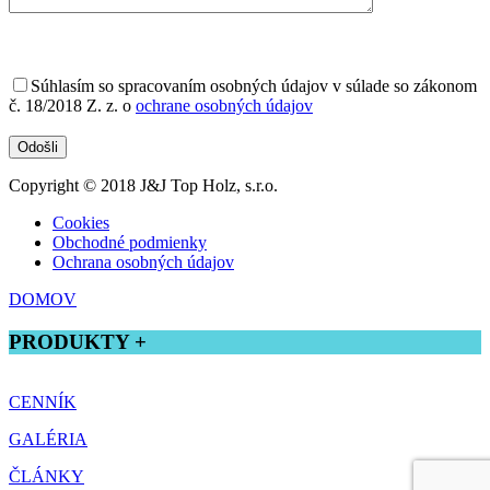
Súhlasím
so spracovaním osobných údajov v súlade so zákonom
č. 18/2018 Z. z. o
ochrane osobných údajov
Copyright © 2018 J&J Top Holz, s.r.o.
Cookies
Obchodné podmienky
Ochrana osobných údajov
DOMOV
PRODUKTY +
Tatranský profil
CENNÍK
Drevená podlaha
Terasové dosky
GALÉRIA
Zrubový profil
Rombusový profil
ČLÁNKY
Profilové lišty