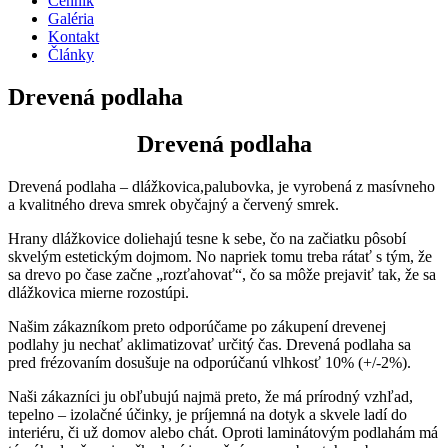
Cenník
Galéria
Kontakt
Články
Drevená podlaha
Drevená podlaha
Drevená podlaha – dlážkovica,palubovka, je vyrobená z masívneho
a kvalitného dreva smrek obyčajný a červený smrek.
Hrany dlážkovice doliehajú tesne k sebe, čo na začiatku pôsobí
skvelým estetickým dojmom. No napriek tomu treba rátať s tým, že
sa drevo po čase začne „rozťahovať“, čo sa môže prejaviť tak, že sa
dlážkovica mierne rozostúpi.
Našim zákazníkom preto odporúčame po zákupení drevenej
podlahy ju nechať aklimatizovať určitý čas. Drevená podlaha sa
pred frézovaním dosušuje na odporúčanú vlhkosť 10% (+/-2%).
Naši zákazníci ju obľubujú najmä preto, že má prírodný vzhľad,
tepelno – izolačné účinky, je príjemná na dotyk a skvele ladí do
interiéru, či už domov alebo chát. Oproti laminátovým podlahám má