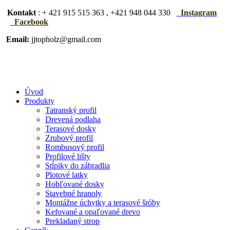
Kontakt
: + 421 915 515 363 , +421 948 044 330
Instagram
Facebook
Email:
jjtopholz@gmail.com
Úvod
Produkty
Tatranský profil
Drevená podlaha
Terasové dosky
Zrubový profil
Rombusový profil
Profilové lišty
Stĺpiky do zábradlia
Plotové latky
Hobľované dosky
Stavebné hranoly
Montážne úchytky a terasové šróby
Kefované a opaľované drevo
Prekladaný strop