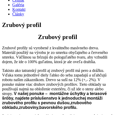
Cenník
Galéria
Kontakt
Články
Zrubový profil
Zrubový profil
Zrubové profily sú vyrobené z kvalitného masívneho dreva.
Materiál použitý na výrobu je zo smreku obyčajného a červeného
smreku. Väčšinou sa frézujú do pologuľatého tvaru, aby vzbudili
dojem, že ide o 100% guľatinu, ktorá je ale oveľa drahšia.
Takisto ako tatranský profil aj zrubový profil má pero a drážku.
Vďaka tomu jednotlivé diely ľahko do seba zapadajú a uľahčujú
robotu našim zákazníkom. Drevo sa suší na 12% (+,- 2%). V
ponuke máme viac druhov zrubových profilov. Tieto obklady sa
používajú najmä na obloženie exteriéru, či už ide o steny alebo
stropy.
V našej ponuke – montážne úchytky a terasové
šróby, najdete príslušenstvo k jednoduchej montáži
zrubového profilu s pevnou dušou,zrubového
obkladu,zruboviny,bavorského profilu.