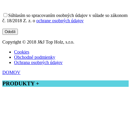
Súhlasím
so spracovaním osobných údajov v súlade so zákonom
č. 18/2018 Z. z. o
ochrane osobných údajov
Copyright © 2018 J&J Top Holz, s.r.o.
Cookies
Obchodné podmienky
Ochrana osobných údajov
DOMOV
PRODUKTY +
Tatranský profil
Drevená podlaha
Terasové dosky
Zrubový profil
Rombusový profil
Profilové lišty
Stĺpiky do zábradlia