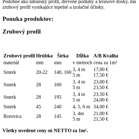
Podobne ako tatranský profil, drevené podlahy a terasové dosky, má
zrubový profil vynikajúce tepelné a izolačné účinky.
Ponuka produktov:
Zrubový profil
Zrubový profil
Hrúbka
Šírka
Dĺžka
A/B Kvalita
materiál
mm
mm
v metroch
cena za 1m²
3, 4 m
17,00 €
Smrek
20-22
140, 160
5 m
17,50 €
3, 4 m
23,00 €
Smrek
28
160
5 m
23,50 €
3, 4 m
23,50 €
Smrek
28
195
5 m
24,00 €
Smrek
45
240
4, 5, 6 m
34,00 €
3, 4m
21,00 €
Borovica
28
145
5 m
21,50 €
Všetky uvedené ceny sú NETTO za 1m².