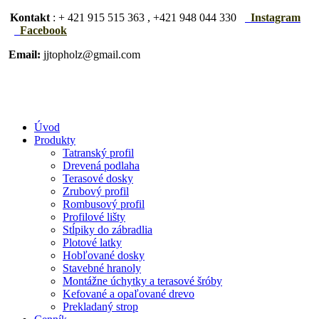
Kontakt
: + 421 915 515 363 , +421 948 044 330
Instagram
Facebook
Email:
jjtopholz@gmail.com
Úvod
Produkty
Tatranský profil
Drevená podlaha
Terasové dosky
Zrubový profil
Rombusový profil
Profilové lišty
Stĺpiky do zábradlia
Plotové latky
Hobľované dosky
Stavebné hranoly
Montážne úchytky a terasové šróby
Kefované a opaľované drevo
Prekladaný strop