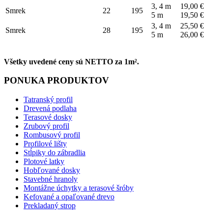
3, 4 m
19,00 €
Smrek
22
195
5 m
19,50 €
3, 4 m
25,50 €
Smrek
28
195
5 m
26,00 €
Všetky uvedené ceny sú NETTO za 1m².
PONUKA PRODUKTOV
Tatranský profil
Drevená podlaha
Terasové dosky
Zrubový profil
Rombusový profil
Profilové lišty
Stĺpiky do zábradlia
Plotové latky
Hobľované dosky
Stavebné hranoly
Montážne úchytky a terasové šróby
Kefované a opaľované drevo
Prekladaný strop