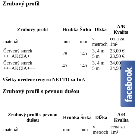
Zrubový profil
A/B
Zrubový profil
Hrúbka
Šírka
Dĺžka
Kvalita
v
cena za
materiál
mm
mm
metroch
1m²
Červený smrek
3, 4 m
23,00 €
28
145
+++AKCIA+++
5 m
23,50 €
Červený smrek
3, 4 m
34,00 €
45
145
+++AKCIA+++
5 m
34,50 €
Všetky uvedené ceny sú NETTO za 1m².
Zrubový profil s pevnou dušou
Zrubový profil s pevnou
A/B
Hrúbka
Šírka
Dĺžka
dušou
Kvalita
v
cena za
materiál
mm
mm
metroch
1m²