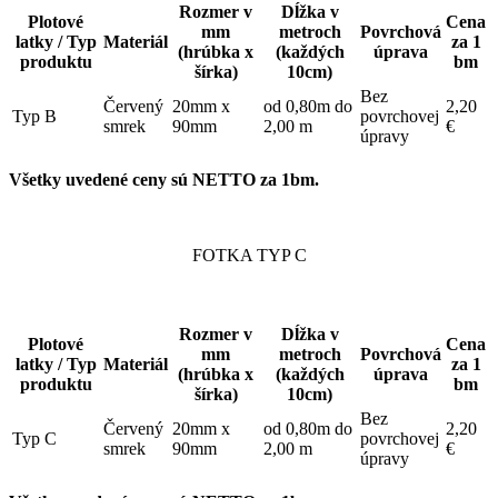
Rozmer v
Dĺžka v
Plotové
Cena
mm
metroch
Povrchová
latky / Typ
Materiál
za 1
(hrúbka x
(každých
úprava
produktu
bm
šírka)
10cm)
Bez
Červený
20mm x
od 0,80m do
2,20
Typ B
povrchovej
smrek
90mm
2,00 m
€
úpravy
Všetky uvedené ceny sú NETTO za 1bm.
FOTKA TYP C
Rozmer v
Dĺžka v
Plotové
Cena
mm
metroch
Povrchová
latky / Typ
Materiál
za 1
(hrúbka x
(každých
úprava
produktu
bm
šírka)
10cm)
Bez
Červený
20mm x
od 0,80m do
2,20
Typ C
povrchovej
smrek
90mm
2,00 m
€
úpravy