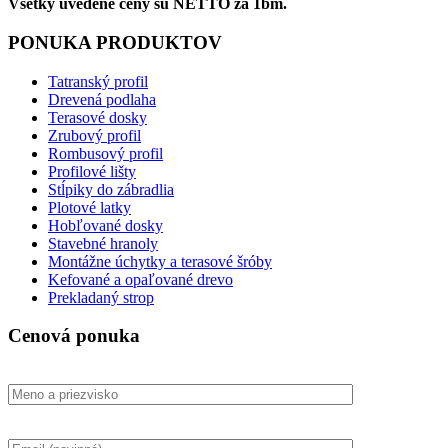
Všetky uvedené ceny sú NETTO za 1bm.
PONUKA PRODUKTOV
Tatranský profil
Drevená podlaha
Terasové dosky
Zrubový profil
Rombusový profil
Profilové lišty
Stĺpiky do zábradlia
Plotové latky
Hobľované dosky
Stavebné hranoly
Montážne úchytky a terasové šróby
Kefované a opaľované drevo
Prekladaný strop
Cenová ponuka