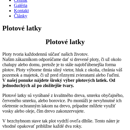
Cenník
Galéria
Kontakt
Články
Plotové latky
Plotové latky
Ploty tvoria každodennú súčasť našich životov.
Našim zákazníkom odporúčame dať si drevené ploty, či už okolo
chalupy alebo domu, pretože je to stále najobľúbenejšia forma
plotov. Ploty výborne tlmia silný vietor, hluk z okolia, chránia váš
pozemok a majetok, či už pred rôznymi zvieratami alebo ľuďmi.
V našej ponuke nájdete široký výber plotových latiek. Od
jednoduchých až po zložitejšie tvary.
Plotové latky sú vyrábané z kvalitného dreva, smreku obyčajného,
červeného smreku, alebo borovice. Po montáži je nevyhnutné ich
ošetrenie ochranným lakom na drevo, prípadne môžete využiť
vosky alebo oleje, čím drevo zakonzervujete.
V bezchybnom stave tak plot vydrží oveľa dlhšie. Tento náter je
vhodné opakovať približne každé dva roky.