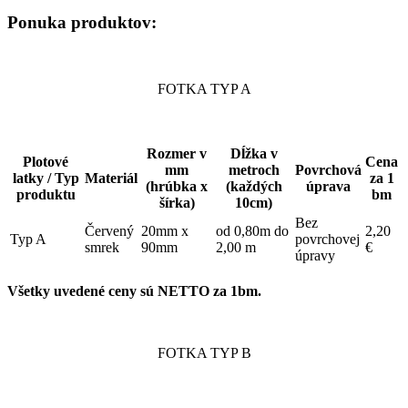
Ponuka produktov:
FOTKA TYP A
Rozmer v
Dĺžka v
Plotové
Cena
mm
metroch
Povrchová
latky / Typ
Materiál
za 1
(hrúbka x
(každých
úprava
produktu
bm
šírka)
10cm)
Bez
Červený
20mm x
od 0,80m do
2,20
Typ A
povrchovej
smrek
90mm
2,00 m
€
úpravy
Všetky uvedené ceny sú NETTO za 1bm.
FOTKA TYP B