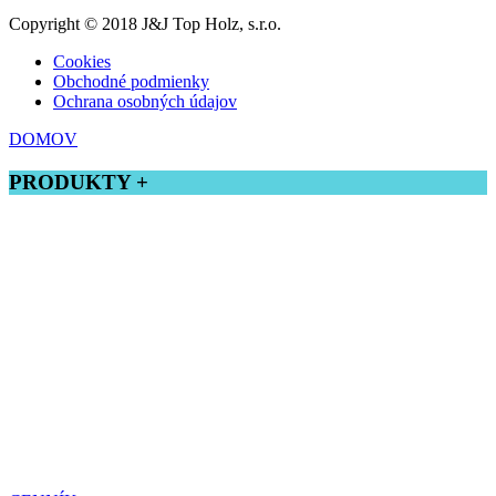
Copyright © 2018 J&J Top Holz, s.r.o.
Cookies
Obchodné podmienky
Ochrana osobných údajov
DOMOV
PRODUKTY +
Tatranský profil
Drevená podlaha
Terasové dosky
Zrubový profil
Rombusový profil
Profilové lišty
Stĺpiky do zábradlia
Plotové latky
Hobľované dosky
Stavebné hranoly
Montáže úchytky a terasové šróby
Kefované a opaľované drevo
Prekladaný strop