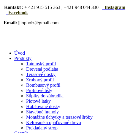
Kontakt
: + 421 915 515 363 , +421 948 044 330
Instagram
Facebook
Email:
jjtopholz@gmail.com
Úvod
Produkty
Tatranský profil
Drevená podlaha
Terasové dosky
Zrubový profil
Rombusový profil
Profilové lišty
Stĺpiky do zábradlia
Plotové latky
Hobľované dosky
Stavebné hranoly
Montážne úchytky a terasové šróby
Kefované a opaľované drevo
Prekladaný strop