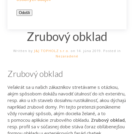
Zrubový obklad
Written by
J&J TOPHOLZ s.r.o.
on
14. júna 2019
. Posted in
Nezaradené
Zrubový obklad
Veľakrát sa u našich zákazníkov stretávame s otázkou,
akým spôsobom dokážu navodiť útulnosť do ich exteriéru,
resp. ako u ich stavieb dosiahnu rustikálnosť, akou dýchajú
napríklad zrubové domy. Pri tejto pretenzii ponúkneme
vždy rovnaký spôsob, akým docielia želané, a to
s pomocou aplikácie zrubového obkladu.
Zrubový obklad
,
resp. profil sa v súčasnej dobe stáva čoraz obľúbenejšou
formou obkladu u exteriérových fasád chatiek,