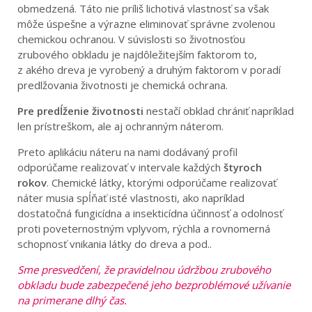
obmedzená. Táto nie príliš lichotivá vlastnosť sa však
môže úspešne a výrazne eliminovať správne zvolenou
chemickou ochranou. V súvislosti so životnosťou
zrubového obkladu je najdôležitejším faktorom to,
z akého dreva je vyrobený a druhým faktorom v poradí
predlžovania životnosti je chemická ochrana.
Pre predĺženie životnosti
nestačí obklad chrániť napríklad
len prístreškom, ale aj ochranným náterom.
Preto aplikáciu náteru na nami dodávaný profil
odporúčame realizovať v intervale každých
štyroch
rokov
. Chemické látky, ktorými odporúčame realizovať
náter musia spĺňať isté vlastnosti, ako napríklad
dostatočná fungicídna a insekticídna účinnosť a odolnosť
proti poveternostným vplyvom, rýchla a rovnomerná
schopnosť vnikania látky do dreva a pod..
Sme presvedčení, že pravidelnou údržbou zrubového
obkladu bude zabezpečené jeho bezproblémové užívanie
na primerane dlhý čas.