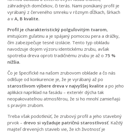
záhradných domčekov, či terás. Nami ponúkaný profil je
vyrábaný z červeného smreku v rôznym dĺžkach, šírkach
a v
A, B kvalite.
Profil je charakteristický polguľovitým tvarom
,
imitujúcim guľatinu a je spájaný pomocou pera a drážky,
čím zabezpečuje tesné izolácie. Tento typ obkladu
navodzuje dojem výzoru identickému zrubu, avšak
spotreba dreva oproti tradičnému zrubu je až o
75 %
nižšia.
Čo je špecifické na našom zrubovom obklade a čo nás
odlišuje od konkurencie je, že je vyrábaný až po
starostlivom výbere dreva v najvyššej kvalite
a po jeho
aplikácii napríklad na fasádu – exteriér dýcha tak
neopakovateľnou atmosférou, že si ho mnohí zamieňajú
s pravým zrubom.
Treba však podotknúť, že zrubový profil a jeho stavebný
prvok –
drevo si vyžaduje patričnú starostlivosť
. Každý
majiteľ drevených stavieb vie, že ich životnosť je