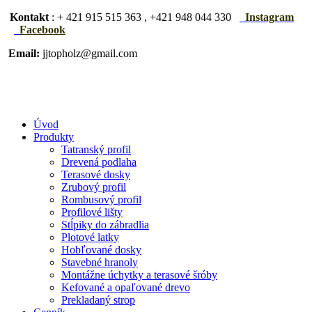
Kontakt
: + 421 915 515 363 , +421 948 044 330
Instagram
Facebook
Email:
jjtopholz@gmail.com
Úvod
Produkty
Tatranský profil
Drevená podlaha
Terasové dosky
Zrubový profil
Rombusový profil
Profilové lišty
Stĺpiky do zábradlia
Plotové latky
Hobľované dosky
Stavebné hranoly
Montážne úchytky a terasové šróby
Kefované a opaľované drevo
Prekladaný strop