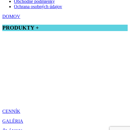
Obchodné podmienky
Ochrana osobných údajov
DOMOV
PRODUKTY +
Tatranský profil
Drevená podlaha
Terasové dosky
Zrubový profil
Rombusový profil
Profilové lišty
Stĺpiky do zábradlia
Plotové latky
Hobľované dosky
Stavebné hranoly
Montáže úchytky a terasové šróby
Kefované a opaľované drevo
Prekladaný strop
CENNÍK
GALÉRIA