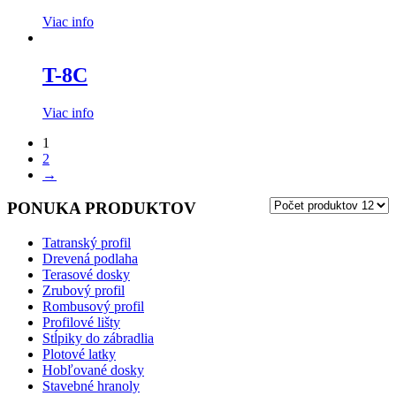
Viac info
T-8C
Viac info
1
2
→
PONUKA PRODUKTOV
Tatranský profil
Drevená podlaha
Terasové dosky
Zrubový profil
Rombusový profil
Profilové lišty
Stĺpiky do zábradlia
Plotové latky
Hobľované dosky
Stavebné hranoly