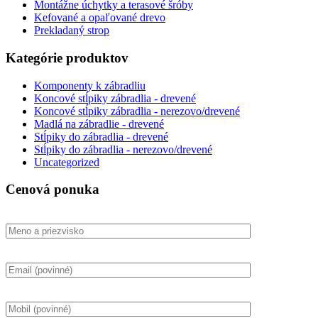
Montážne úchytky a terasové šróby
Kefované a opaľované drevo
Prekladaný strop
Kategórie produktov
Komponenty k zábradliu
Koncové stĺpiky zábradlia - drevené
Koncové stĺpiky zábradlia - nerezovo/drevené
Madlá na zábradlie - drevené
Stĺpiky do zábradlia - drevené
Stĺpiky do zábradlia - nerezovo/drevené
Uncategorized
Cenová ponuka