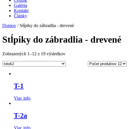
Cenník
Galéria
Kontakt
Články
Domov
/ Stĺpiky do zábradlia - drevené
Stĺpiky do zábradlia - drevené
Zobrazených 1–12 z 19 výsledkov
T-1
Viac info
T-2a
Viac info