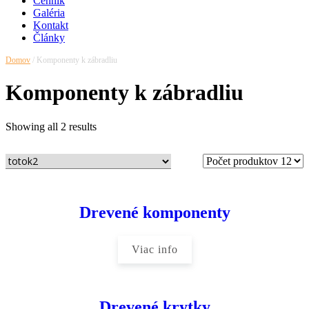
Cenník
Galéria
Kontakt
Články
Domov
/ Komponenty k zábradliu
Komponenty k zábradliu
Showing all 2 results
Drevené komponenty
Viac info
Drevené krytky