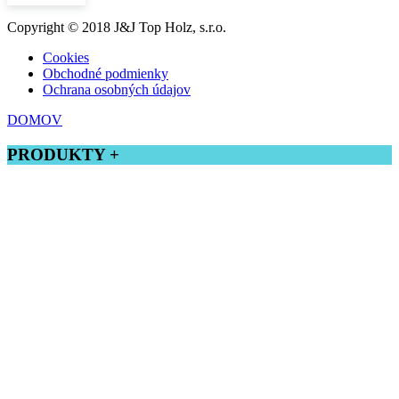
Copyright © 2018 J&J Top Holz, s.r.o.
Cookies
Obchodné podmienky
Ochrana osobných údajov
DOMOV
PRODUKTY +
Tatranský profil
Drevená podlaha
Terasové dosky
Zrubový profil
Rombusový profil
Profilové lišty
Stĺpiky do zábradlia
Plotové latky
Hobľované dosky
Stavebné hranoly
Montáže úchytky a terasové šróby
Kefované a opaľované drevo
Prekladaný strop