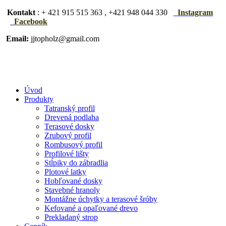
Kontakt
: + 421 915 515 363 , +421 948 044 330
Instagram
Facebook
Email:
jjtopholz@gmail.com
Úvod
Produkty
Tatranský profil
Drevená podlaha
Terasové dosky
Zrubový profil
Rombusový profil
Profilové lišty
Stĺpiky do zábradlia
Plotové latky
Hobľované dosky
Stavebné hranoly
Montážne úchytky a terasové šróby
Kefované a opaľované drevo
Prekladaný strop