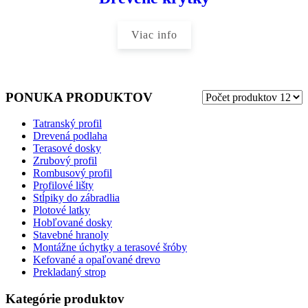
Viac info
PONUKA PRODUKTOV
Tatranský profil
Drevená podlaha
Terasové dosky
Zrubový profil
Rombusový profil
Profilové lišty
Stĺpiky do zábradlia
Plotové latky
Hobľované dosky
Stavebné hranoly
Montážne úchytky a terasové šróby
Kefované a opaľované drevo
Prekladaný strop
Kategórie produktov